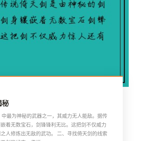
揭秘
》中最为神秘的武器之一，其威力无人能敌。据传
镶嵌着无数宝石，剑锋锋利无比。这把剑不仅威力
之人修炼出无敌的武功。 二、寻找倚天剑的线索