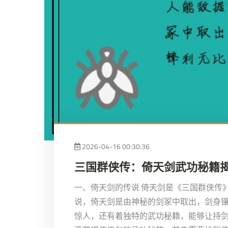
2026-04-16 00:30:36
三国群侠传：倚天剑武功秘籍
一、倚天剑的传说 倚天剑是《三国群侠传
说，倚天剑是由神秘的剑冢中取出，剑身
惊人，还有着独特的武功秘籍，能够让持剑